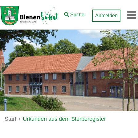
Zum Hauptinhalt springen
Suche
Anmelden
M
Start
Urkunden aus dem Sterberegister