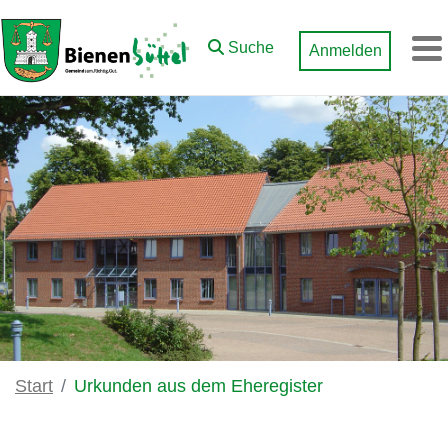
Zum Hauptinhalt springen
Suche
Anmelden
M
Start
Urkunden aus dem Eheregister